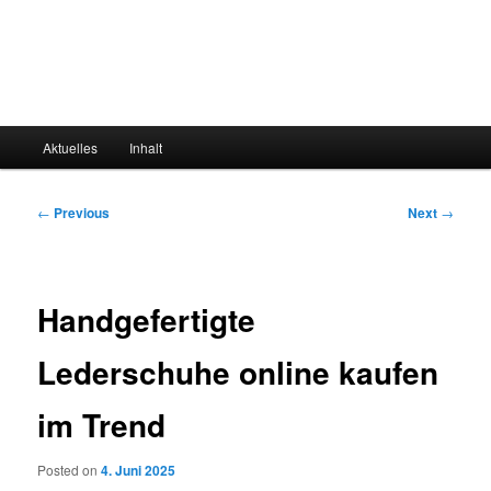
Main
Aktuelles
Inhalt
menu
Post
←
Previous
Next
→
navigation
Handgefertigte
Lederschuhe online kaufen
im Trend
Posted on
4. Juni 2025