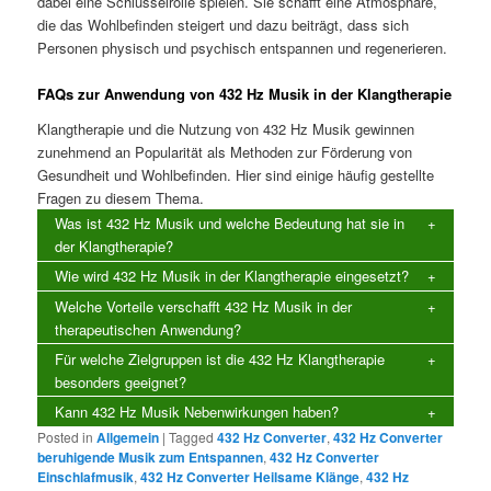
dabei eine Schlüsselrolle spielen. Sie schafft eine Atmosphäre,
die das Wohlbefinden steigert und dazu beiträgt, dass sich
Personen physisch und psychisch entspannen und regenerieren.
FAQs zur Anwendung von 432 Hz Musik in der Klangtherapie
Klangtherapie und die Nutzung von 432 Hz Musik gewinnen
zunehmend an Popularität als Methoden zur Förderung von
Gesundheit und Wohlbefinden. Hier sind einige häufig gestellte
Fragen zu diesem Thema.
Was ist 432 Hz Musik und welche Bedeutung hat sie in
der Klangtherapie?
Wie wird 432 Hz Musik in der Klangtherapie eingesetzt?
Welche Vorteile verschafft 432 Hz Musik in der
therapeutischen Anwendung?
Für welche Zielgruppen ist die 432 Hz Klangtherapie
besonders geeignet?
Kann 432 Hz Musik Nebenwirkungen haben?
Posted in
Allgemein
|
Tagged
432 Hz Converter
,
432 Hz Converter
beruhigende Musik zum Entspannen
,
432 Hz Converter
Einschlafmusik
,
432 Hz Converter Heilsame Klänge
,
432 Hz