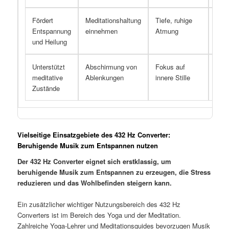
Fördert
Meditationshaltung
Tiefe, ruhige
Verr
Entspannung
einnehmen
Atmung
von 
und Heilung
Unterstützt
Abschirmung von
Fokus auf
Harm
meditative
Ablenkungen
innere Stille
des
Zustände
Körp
Vielseitige Einsatzgebiete des 432 Hz Converter:
Beruhigende Musik zum Entspannen nutzen
Der 432 Hz Converter eignet sich erstklassig, um
beruhigende Musik zum Entspannen zu erzeugen, die Stress
reduzieren und das Wohlbefinden steigern kann.
Ein zusätzlicher wichtiger Nutzungsbereich des 432 Hz
Converters ist im Bereich des Yoga und der Meditation.
Zahlreiche Yoga-Lehrer und Meditationsguides bevorzugen Musik