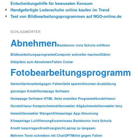
Entscheidungshilfe für bewussten Konsum
Handgefertigte Lederschuhe online kaufen im Trend
Test von Bildbearbeitungsprogrammen auf NGO-online.de
SCHLAGWÖRTER
Abnehmen
Bankkonto trotz Schufa eröffnen
Bildbearbeitungsprogramm
Computer schneller machen
Diäten
Diätpläne zum Abnehmen
Falten Creme
Fotobearbeitungsprogramm
Garten
Gartenarbeit
gegen Falten
Geld sparen
Groomer-Ausbildung
günstiger Kredit
Homepage Software
Homepage Software HTML Seite erstellen Programm
Hundefriseur
Hundefriseur Kempten
Immobilienmakler Allgäu
Immobilienmakler Isny
Immobilienmakler Wangen
Klimaanlage App-Steuerung
Klimaanlage Luftfilterung
Kostenloses Bankkonto trotz Schufa
Kredit beantragen
Kreditvergleich
Laptop zu langsam
Mehrere Texte schreiben mit ChatGPT
Mittel gegen Falten