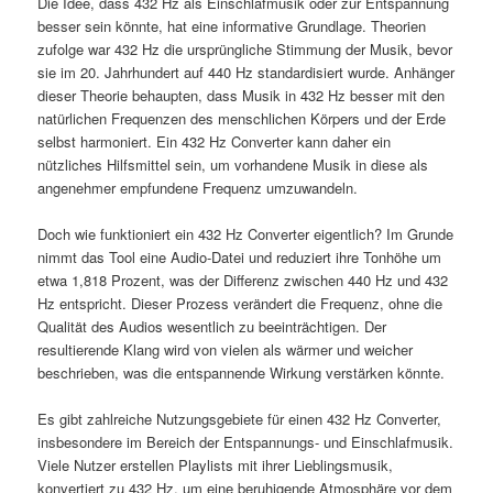
Die Idee, dass 432 Hz als Einschlafmusik oder zur Entspannung
besser sein könnte, hat eine informative Grundlage. Theorien
zufolge war 432 Hz die ursprüngliche Stimmung der Musik, bevor
sie im 20. Jahrhundert auf 440 Hz standardisiert wurde. Anhänger
dieser Theorie behaupten, dass Musik in 432 Hz besser mit den
natürlichen Frequenzen des menschlichen Körpers und der Erde
selbst harmoniert. Ein 432 Hz Converter kann daher ein
nützliches Hilfsmittel sein, um vorhandene Musik in diese als
angenehmer empfundene Frequenz umzuwandeln.
Doch wie funktioniert ein 432 Hz Converter eigentlich? Im Grunde
nimmt das Tool eine Audio-Datei und reduziert ihre Tonhöhe um
etwa 1,818 Prozent, was der Differenz zwischen 440 Hz und 432
Hz entspricht. Dieser Prozess verändert die Frequenz, ohne die
Qualität des Audios wesentlich zu beeinträchtigen. Der
resultierende Klang wird von vielen als wärmer und weicher
beschrieben, was die entspannende Wirkung verstärken könnte.
Es gibt zahlreiche Nutzungsgebiete für einen 432 Hz Converter,
insbesondere im Bereich der Entspannungs- und Einschlafmusik.
Viele Nutzer erstellen Playlists mit ihrer Lieblingsmusik,
konvertiert zu 432 Hz, um eine beruhigende Atmosphäre vor dem