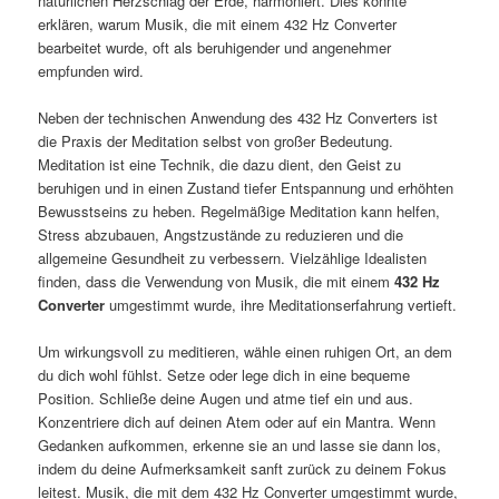
natürlichen Herzschlag der Erde, harmoniert. Dies könnte
erklären, warum Musik, die mit einem 432 Hz Converter
bearbeitet wurde, oft als beruhigender und angenehmer
empfunden wird.
Neben der technischen Anwendung des 432 Hz Converters ist
die Praxis der Meditation selbst von großer Bedeutung.
Meditation ist eine Technik, die dazu dient, den Geist zu
beruhigen und in einen Zustand tiefer Entspannung und erhöhten
Bewusstseins zu heben. Regelmäßige Meditation kann helfen,
Stress abzubauen, Angstzustände zu reduzieren und die
allgemeine Gesundheit zu verbessern. Vielzählige Idealisten
finden, dass die Verwendung von Musik, die mit einem
432 Hz
Converter
umgestimmt wurde, ihre Meditationserfahrung vertieft.
Um wirkungsvoll zu meditieren, wähle einen ruhigen Ort, an dem
du dich wohl fühlst. Setze oder lege dich in eine bequeme
Position. Schließe deine Augen und atme tief ein und aus.
Konzentriere dich auf deinen Atem oder auf ein Mantra. Wenn
Gedanken aufkommen, erkenne sie an und lasse sie dann los,
indem du deine Aufmerksamkeit sanft zurück zu deinem Fokus
leitest. Musik, die mit dem 432 Hz Converter umgestimmt wurde,