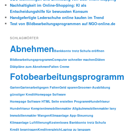
Nachhaltigkeit im Online-Shopping: KI als
Entscheidungshilfe für bewussten Konsum
Handgefertigte Lederschuhe online kaufen im Trend
Test von Bildbearbeitungsprogrammen auf NGO-online.de
SCHLAGWÖRTER
Abnehmen
Bankkonto trotz Schufa eröffnen
Bildbearbeitungsprogramm
Computer schneller machen
Diäten
Diätpläne zum Abnehmen
Falten Creme
Fotobearbeitungsprogramm
Garten
Gartenarbeit
gegen Falten
Geld sparen
Groomer-Ausbildung
günstiger Kredit
Homepage Software
Homepage Software HTML Seite erstellen Programm
Hundefriseur
Hundefriseur Kempten
Immobilienmakler Allgäu
Immobilienmakler Isny
Immobilienmakler Wangen
Klimaanlage App-Steuerung
Klimaanlage Luftfilterung
Kostenloses Bankkonto trotz Schufa
Kredit beantragen
Kreditvergleich
Laptop zu langsam