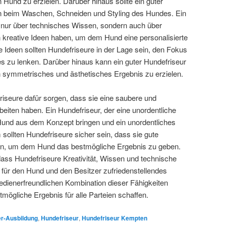
n Hund zu erzielen. Darüber hinaus sollte ein guter
ten beim Waschen, Schneiden und Styling des Hundes. Ein
 nur über technisches Wissen, sondern auch über
ten kreative Ideen haben, um dem Hund eine personalisierte
e Ideen sollten Hundefriseure in der Lage sein, den Fokus
 zu lenken. Darüber hinaus kann ein guter Hundefriseur
n symmetrisches und ästhetisches Ergebnis zu erzielen.
friseure dafür sorgen, dass sie eine saubere und
iten haben. Ein Hundefriseur, der eine unordentliche
und aus dem Konzept bringen und ein unordentliches
sollten Hundefriseure sicher sein, dass sie gute
 um dem Hund das bestmögliche Ergebnis zu geben.
dass Hundefriseure Kreativität, Wissen und technische
 für den Hund und den Besitzer zufriedenstellendes
bedienerfreundlichen Kombination dieser Fähigkeiten
mögliche Ergebnis für alle Parteien schaffen.
r-Ausbildung
,
Hundefriseur
,
Hundefriseur Kempten