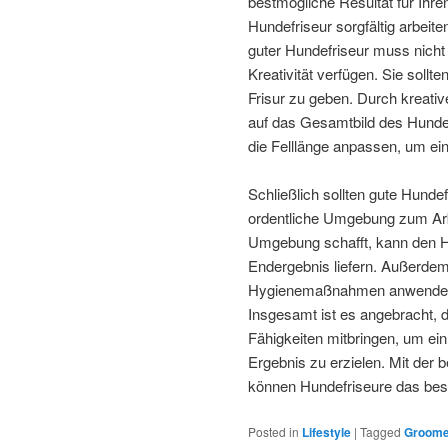
bestmögliche Resultat für Ihre
Hundefriseur sorgfältig arbei
guter Hundefriseur muss nicht
Kreativität verfügen. Sie soll
Frisur zu geben. Durch kreativ
auf das Gesamtbild des Hundes
die Felllänge anpassen, um ei
Schließlich sollten gute Hunde
ordentliche Umgebung zum Arbe
Umgebung schafft, kann den H
Endergebnis liefern. Außerdem 
Hygienemaßnahmen anwenden,
Insgesamt ist es angebracht, 
Fähigkeiten mitbringen, um ein
Ergebnis zu erzielen. Mit der 
können Hundefriseure das best
Posted in
Lifestyle
|
Tagged
Groome