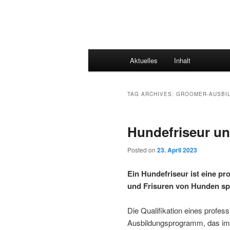
Main
Aktuelles
Inhalt
menu
TAG ARCHIVES:
GROOMER-AUSBI
Hundefriseur u
Posted on
23. April 2023
Ein Hundefriseur ist eine pro
und Frisuren von Hunden spez
Die Qualifikation eines profes
Ausbildungsprogramm, das im Be