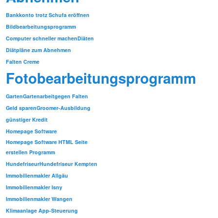
Bankkonto trotz Schufa eröffnen
Bildbearbeitungsprogramm
Computer schneller machen
Diäten
Diätpläne zum Abnehmen
Falten Creme
Fotobearbeitungsprogramm
Garten
Gartenarbeit
gegen Falten
Geld sparen
Groomer-Ausbildung
günstiger Kredit
Homepage Software
Homepage Software HTML Seite
erstellen Programm
Hundefriseur
Hundefriseur Kempten
Immobilienmakler Allgäu
Immobilienmakler Isny
Immobilienmakler Wangen
Klimaanlage App-Steuerung