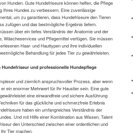
 von Hunden. Gute Hundefriseure können helfen, die Pflege
g Ihres Hundes zu verbessern. Eine zuverlässige
ental, um zu garantieren, dass Hundefriseure den Tieren
s zufügen und das bestmögliche Ergebnis liefern.
müssen über ein tiefes Verständnis der Anatomie und der
te, Wäscheservices und Pflegemittel verfügen. Sie müssen
erlesenen Haar- und Hauttypen und ihre individuellen
bestmögliche Behandlung für jedes Tier zu gewährleisten.
 Hundefriseur und professionelle Hundepflege
mplexer und ziemlich anspruchsvoller Prozess, aber wenn
n er ein enormer Mehrwert für Ihr Haustier sein. Eine gute
gewährleistet eine einwandfreie und sichere Ausführung
Techniken für das glückliche und schmerzfreie Erlebnis
undefriseure haben ein umfangreiches Verständnis der
undes. Und mit Hilfe einer Kombination aus Wissen, Talent
riseur den Unterschied zwischen einer ordentlichen und
 Ihr Tier machen.