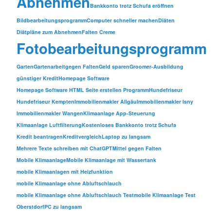
Abnehmen
Bankkonto trotz Schufa eröffnen
Bildbearbeitungsprogramm
Computer schneller machen
Diäten
Diätpläne zum Abnehmen
Falten Creme
Fotobearbeitungsprogramm
Garten
Gartenarbeit
gegen Falten
Geld sparen
Groomer-Ausbildung
günstiger Kredit
Homepage Software
Homepage Software HTML Seite erstellen Programm
Hundefriseur
Hundefriseur Kempten
Immobilienmakler Allgäu
Immobilienmakler Isny
Immobilienmakler Wangen
Klimaanlage App-Steuerung
Klimaanlage Luftfilterung
Kostenloses Bankkonto trotz Schufa
Kredit beantragen
Kreditvergleich
Laptop zu langsam
Mehrere Texte schreiben mit ChatGPT
Mittel gegen Falten
Mobile Klimaanlage
Mobile Klimaanlage mit Wassertank
mobile Klimaanlagen mit Heizfunktion
mobile Klimaanlage ohne Abluftschlauch
mobile Klimaanlage ohne Abluftschlauch Test
mobile Klimaanlage Test
Oberstdorf
PC zu langsam