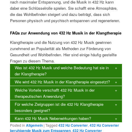
nach maximaler Entspannung, und die Musik in 432 Hz kann
dabei eine Schlüsselrolle spielen. Sie schafft eine Atmosphäre,
die das Wohlbefinden steigert und dazu beiträgt, dass sich
Personen physisch und psychisch entspannen und regenerieren.
FAQs zur Anwendung von 432 Hz Musik in der Klangtherapie
Klangtherapie und die Nutzung von 432 Hz Musik gewinnen
zunehmend an Popularität als Methoden zur Förderung von
Gesundheit und Wohlbefinden. Hier sind einige häufig gestellte
Fragen zu diesem Thema.
Was ist 432 Hz Musik und welche Bedeutung hat sie in
der Klangtherapie?
Wie wird 432 Hz Musik in der Klangtherapie eingesetzt?
Welche Vorteile verschafft 432 Hz Musik in der
therapeutischen Anwendung?
Für welche Zielgruppen ist die 432 Hz Klangtherapie
besonders geeignet?
Kann 432 Hz Musik Nebenwirkungen haben?
Posted in
Allgemein
|
Tagged
432 Hz Converter
,
432 Hz Converter
beruhigende Musik zum Entspannen
,
432 Hz Converter