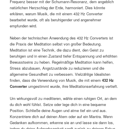
Frequenz besser mit der Schumann-Resonanz, dem angeblich
natürlichen Herzschlag der Erde, harmoniert. Dies könnte
erklären, warum Musik, die mit einem 432 Hz Converter
bearbeitet wurde, oft als beruhigender und angenehmer
empfunden wird.
Neben der technischen Anwendung des 432 Hz Converters ist
die Praxis der Meditation selbst von großer Bedeutung.
Meditation ist eine Technik, die dazu dient, den Geist zu
beruhigen und in einen Zustand tiefer Entspannung und erhöhten
Bewusstseins zu heben. Regelmäßige Meditation kann helfen,
Stress abzubauen, Angstzustände zu reduzieren und die
allgemeine Gesundheit zu verbessern. Vielzählige Idealisten
finden, dass die Verwendung von Musik, die mit einem
432 Hz
Converter
umgestimmt wurde, ihre Meditationserfahrung vertieft.
Um wirkungsvoll zu meditieren, wähle einen ruhigen Ort, an dem
du dich wohl fühlst. Setze oder lege dich in eine bequeme
Position. Schließe deine Augen und atme tief ein und aus.
Konzentriere dich auf deinen Atem oder auf ein Mantra. Wenn
Gedanken aufkommen, erkenne sie an und lasse sie dann los,
indem du deine Aufmerksamkeit sanft zurück zu deinem Fokus