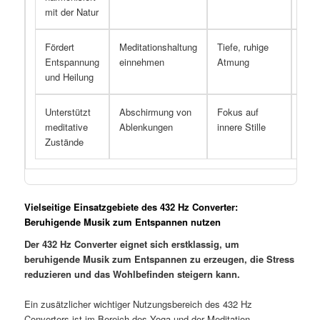
mit der Natur
Fördert
Meditationshaltung
Tiefe, ruhige
Verr
Entspannung
einnehmen
Atmung
von 
und Heilung
Unterstützt
Abschirmung von
Fokus auf
Harm
meditative
Ablenkungen
innere Stille
des
Zustände
Körp
Vielseitige Einsatzgebiete des 432 Hz Converter:
Beruhigende Musik zum Entspannen nutzen
Der 432 Hz Converter eignet sich erstklassig, um
beruhigende Musik zum Entspannen zu erzeugen, die Stress
reduzieren und das Wohlbefinden steigern kann.
Ein zusätzlicher wichtiger Nutzungsbereich des 432 Hz
Converters ist im Bereich des Yoga und der Meditation.