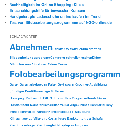
Nachhaltigkeit im Online-Shopping: KI als
Entscheidungshilfe für bewussten Konsum
Handgefertigte Lederschuhe online kaufen im Trend
Test von Bildbearbeitungsprogrammen auf NGO-online.de
SCHLAGWÖRTER
Abnehmen
Bankkonto trotz Schufa eröffnen
Bildbearbeitungsprogramm
Computer schneller machen
Diäten
Diätpläne zum Abnehmen
Falten Creme
Fotobearbeitungsprogramm
Garten
Gartenarbeit
gegen Falten
Geld sparen
Groomer-Ausbildung
günstiger Kredit
Homepage Software
Homepage Software HTML Seite erstellen Programm
Hundefriseur
Hundefriseur Kempten
Immobilienmakler Allgäu
Immobilienmakler Isny
Immobilienmakler Wangen
Klimaanlage App-Steuerung
Klimaanlage Luftfilterung
Kostenloses Bankkonto trotz Schufa
Kredit beantragen
Kreditvergleich
Laptop zu langsam