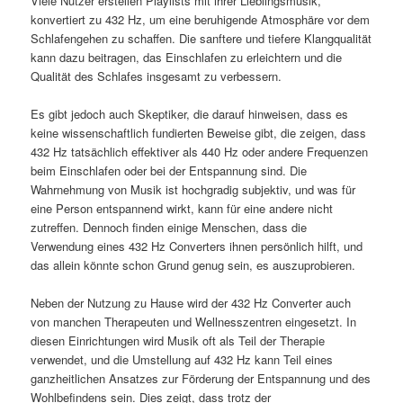
Viele Nutzer erstellen Playlists mit ihrer Lieblingsmusik,
konvertiert zu 432 Hz, um eine beruhigende Atmosphäre vor dem
Schlafengehen zu schaffen. Die sanftere und tiefere Klangqualität
kann dazu beitragen, das Einschlafen zu erleichtern und die
Qualität des Schlafes insgesamt zu verbessern.
Es gibt jedoch auch Skeptiker, die darauf hinweisen, dass es
keine wissenschaftlich fundierten Beweise gibt, die zeigen, dass
432 Hz tatsächlich effektiver als 440 Hz oder andere Frequenzen
beim Einschlafen oder bei der Entspannung sind. Die
Wahrnehmung von Musik ist hochgradig subjektiv, und was für
eine Person entspannend wirkt, kann für eine andere nicht
zutreffen. Dennoch finden einige Menschen, dass die
Verwendung eines 432 Hz Converters ihnen persönlich hilft, und
das allein könnte schon Grund genug sein, es auszuprobieren.
Neben der Nutzung zu Hause wird der 432 Hz Converter auch
von manchen Therapeuten und Wellnesszentren eingesetzt. In
diesen Einrichtungen wird Musik oft als Teil der Therapie
verwendet, und die Umstellung auf 432 Hz kann Teil eines
ganzheitlichen Ansatzes zur Förderung der Entspannung und des
Wohlbefindens sein. Dies zeigt, dass trotz der