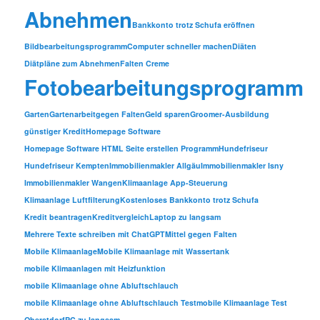
Abnehmen
Bankkonto trotz Schufa eröffnen
Bildbearbeitungsprogramm
Computer schneller machen
Diäten
Diätpläne zum Abnehmen
Falten Creme
Fotobearbeitungsprogramm
Garten
Gartenarbeit
gegen Falten
Geld sparen
Groomer-Ausbildung
günstiger Kredit
Homepage Software
Homepage Software HTML Seite erstellen Programm
Hundefriseur
Hundefriseur Kempten
Immobilienmakler Allgäu
Immobilienmakler Isny
Immobilienmakler Wangen
Klimaanlage App-Steuerung
Klimaanlage Luftfilterung
Kostenloses Bankkonto trotz Schufa
Kredit beantragen
Kreditvergleich
Laptop zu langsam
Mehrere Texte schreiben mit ChatGPT
Mittel gegen Falten
Mobile Klimaanlage
Mobile Klimaanlage mit Wassertank
mobile Klimaanlagen mit Heizfunktion
mobile Klimaanlage ohne Abluftschlauch
mobile Klimaanlage ohne Abluftschlauch Test
mobile Klimaanlage Test
Oberstdorf
PC zu langsam