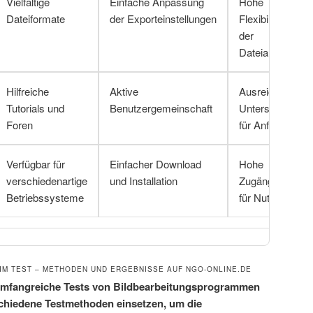
Vielfältige
Einfache Anpassung
Hohe
Dateiformate
der Exporteinstellungen
Flexibilität in
der
Dateiausgabe
Hilfreiche
Aktive
Ausreichende
Tutorials und
Benutzergemeinschaft
Unterstützung
Foren
für Anfänger
Verfügbar für
Einfacher Download
Hohe
verschiedenartige
und Installation
Zugänglichkeit
Betriebssysteme
für Nutzer
M TEST – METHODEN UND ERGEBNISSE AUF NGO-ONLINE.DE
umfangreiche Tests von Bildbearbeitungsprogrammen
schiedene Testmethoden einsetzen, um die