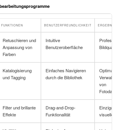
ldbearbeitungsprogramme
FUNKTIONEN
BENUTZERFREUNDLICHKEIT
ERGEBNISSE
Retuschieren und
Intuitive
Professionelle
Anpassung von
Benutzeroberfläche
Bildqualität
Farben
Katalogisierung
Einfaches Navigieren
Optimale
und Tagging
durch die Bibliothek
Verwaltung
von
Fotodateien
Filter und brillante
Drag-and-Drop-
Einzigartige
Effekte
Funktionalität
visuelle Stile