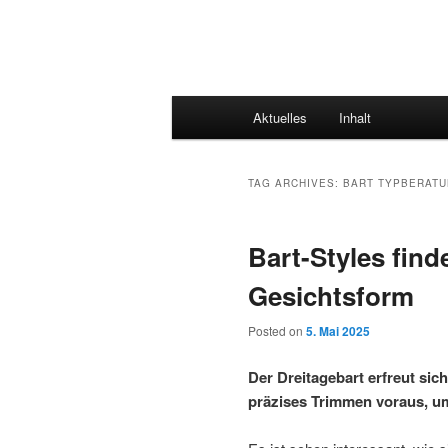
Main
Aktuelles
Inhalt
menu
TAG ARCHIVES:
BART TYPBERAT
Bart-Styles fin
Gesichtsform
Posted on
5. Mai 2025
Der Dreitagebart erfreut sic
präzises Trimmen voraus, um