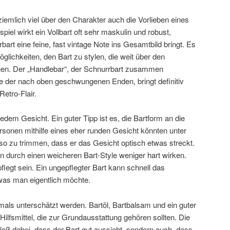
iemlich viel über den Charakter auch die Vorlieben eines
l wirkt ein Vollbart oft sehr maskulin und robust,
bart eine feine, fast vintage Note ins Gesamtbild bringt. Es
glichkeiten, den Bart zu stylen, die weit über den
ehen. Der „Handlebar“, der Schnurrbart zusammen
 der nach oben geschwungenen Enden, bringt definitiv
etro-Flair.
jedem Gesicht. Ein guter Tipp ist es, die Bartform an die
onen mithilfe eines eher runden Gesicht könnten unter
o zu trimmen, dass er das Gesicht optisch etwas streckt.
n durch einen weicheren Bart-Style weniger hart wirken.
epflegt sein. Ein ungepflegter Bart kann schnell das
was man eigentlich möchte.
emals unterschätzt werden. Bartöl, Bartbalsam und ein guter
Hilfsmittel, die zur Grundausstattung gehören sollten. Die
 bloß dabei, dass der Bart gut aussieht, sondern auch, dass