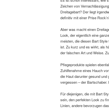
Es ist schon interessant, wie s
Zeichen von Vernachlässigung,
Dreitagebart? Der liegt irgend
definitiv mit einer Prise Rock’n’
Aber was macht einen Dreitage
Look, der eigentlich eine ganz
meisten, die diesen Bart Styl
ist. Zu kurz und es wirkt, als h
der falschen Art und Weise. Zu
Pflegeprodukte spielen ebenfall
Zuhilfenahme eines Hauch von
die Haut darunter gesund und 
vergessen – der Bartschaber. E
Für diejenigen, die mit Bart S
sein, den perfekten Look zu fi
Linien, andere bevorzugen das