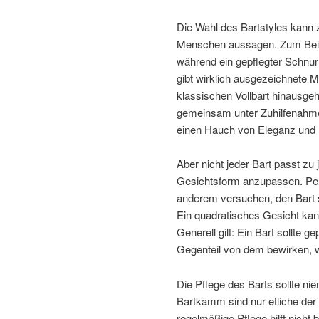
Die Wahl des Bartstyles kann z
Menschen aussagen. Zum Beispie
während ein gepflegter Schnurr
gibt wirklich ausgezeichnete Mö
klassischen Vollbart hinausg
gemeinsam unter Zuhilfenahme
einen Hauch von Eleganz und R
Aber nicht jeder Bart passt zu 
Gesichtsform anzupassen. Pers
anderem versuchen, den Bart s
Ein quadratisches Gesicht kan
Generell gilt: Ein Bart sollte g
Gegenteil von dem bewirken, 
Die Pflege des Barts sollte ni
Bartkamm sind nur etliche der 
regelmäßige Pflege hilft nicht