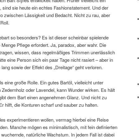
ich Bart Styles entwickelt haben. Früher vielleicht ein
 sind sie heute ein echtes Fashionstatement. Und der
wo zwischen Lässigkeit und Bedacht. Nicht zu rau, aber
Roll.
bart so besonders? Es ist dieser scheinbar spielende
e Menge Pflege erfordert. Ja, paradox, aber wahr. Die
e tragen, wissen, dass regelmäßiges Trimmen unerlässlich
ätte eine Person sich ein paar Tage nicht rasiert – aber in
 lang sowie der Effekt des „Dreitage“ geht verloren.
s eine große Rolle. Ein gutes Bartöl, vielleicht unter
 Zedernholz oder Lavendel, kann Wunder wirken. Es hält
gibt dem Bart einen angenehmen Glanz. Und nicht zu
r hilft, die Konturen scharf und sauber zu halten.
tyles experimentieren wollen, vermag hierbei eine Reise
nden. Manche mögen es minimalistisch, mit fein definierten
 wuchernde, natürliche Wachstum. In jedem Fall ist dabei