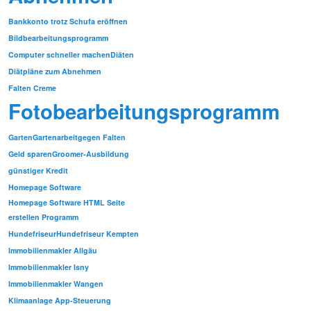
Bankkonto trotz Schufa eröffnen
Bildbearbeitungsprogramm
Computer schneller machen
Diäten
Diätpläne zum Abnehmen
Falten Creme
Fotobearbeitungsprogramm
Garten
Gartenarbeit
gegen Falten
Geld sparen
Groomer-Ausbildung
günstiger Kredit
Homepage Software
Homepage Software HTML Seite
erstellen Programm
Hundefriseur
Hundefriseur Kempten
Immobilienmakler Allgäu
Immobilienmakler Isny
Immobilienmakler Wangen
Klimaanlage App-Steuerung