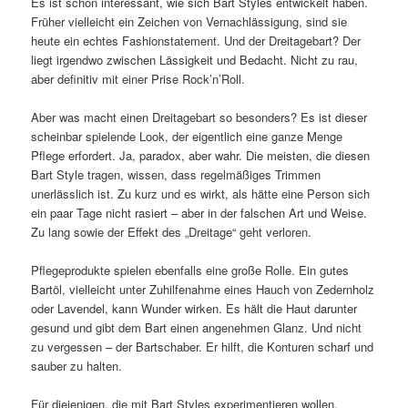
Es ist schon interessant, wie sich Bart Styles entwickelt haben.
Früher vielleicht ein Zeichen von Vernachlässigung, sind sie
heute ein echtes Fashionstatement. Und der Dreitagebart? Der
liegt irgendwo zwischen Lässigkeit und Bedacht. Nicht zu rau,
aber definitiv mit einer Prise Rock’n’Roll.
Aber was macht einen Dreitagebart so besonders? Es ist dieser
scheinbar spielende Look, der eigentlich eine ganze Menge
Pflege erfordert. Ja, paradox, aber wahr. Die meisten, die diesen
Bart Style tragen, wissen, dass regelmäßiges Trimmen
unerlässlich ist. Zu kurz und es wirkt, als hätte eine Person sich
ein paar Tage nicht rasiert – aber in der falschen Art und Weise.
Zu lang sowie der Effekt des „Dreitage“ geht verloren.
Pflegeprodukte spielen ebenfalls eine große Rolle. Ein gutes
Bartöl, vielleicht unter Zuhilfenahme eines Hauch von Zedernholz
oder Lavendel, kann Wunder wirken. Es hält die Haut darunter
gesund und gibt dem Bart einen angenehmen Glanz. Und nicht
zu vergessen – der Bartschaber. Er hilft, die Konturen scharf und
sauber zu halten.
Für diejenigen, die mit Bart Styles experimentieren wollen,