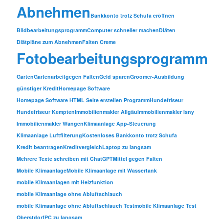
Abnehmen
Bankkonto trotz Schufa eröffnen
Bildbearbeitungsprogramm
Computer schneller machen
Diäten
Diätpläne zum Abnehmen
Falten Creme
Fotobearbeitungsprogramm
Garten
Gartenarbeit
gegen Falten
Geld sparen
Groomer-Ausbildung
günstiger Kredit
Homepage Software
Homepage Software HTML Seite erstellen Programm
Hundefriseur
Hundefriseur Kempten
Immobilienmakler Allgäu
Immobilienmakler Isny
Immobilienmakler Wangen
Klimaanlage App-Steuerung
Klimaanlage Luftfilterung
Kostenloses Bankkonto trotz Schufa
Kredit beantragen
Kreditvergleich
Laptop zu langsam
Mehrere Texte schreiben mit ChatGPT
Mittel gegen Falten
Mobile Klimaanlage
Mobile Klimaanlage mit Wassertank
mobile Klimaanlagen mit Heizfunktion
mobile Klimaanlage ohne Abluftschlauch
mobile Klimaanlage ohne Abluftschlauch Test
mobile Klimaanlage Test
Oberstdorf
PC zu langsam